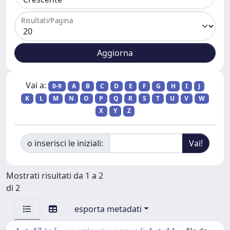
Risultati/Pagina
Vai a:
0-9
A
B
C
D
E
F
G
H
I
J
K
L
M
N
O
P
Q
R
S
T
U
V
W
X
Y
Z
o inserisci le iniziali:
Mostrati risultati da 1 a 2
di 2
esporta metadati