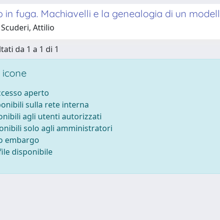
ino in fuga. Machiavelli e la genealogia di un model
Scuderi, Attilio
tati da 1 a 1 di 1
 icone
accesso aperto
ponibili sulla rete interna
onibili agli utenti autorizzati
onibili solo agli amministratori
to embargo
ile disponibile