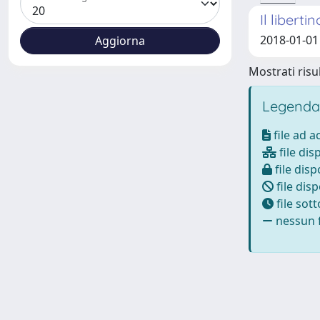
Il libert
2018-01-01 
Mostrati risul
Legenda
file ad 
file dis
file disp
file disp
file sot
nessun f