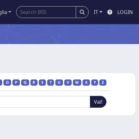
glia
IT
LOGIN
O
P
Q
R
S
T
U
V
W
X
Y
Z