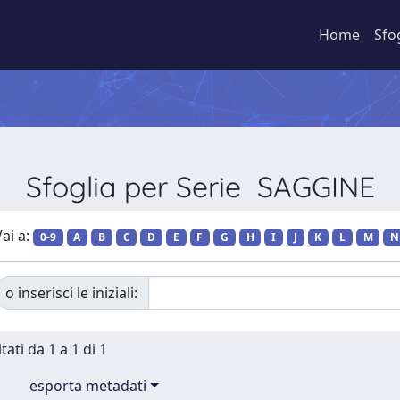
Home
Sfo
Sfoglia per Serie SAGGINE
ai a:
0-9
A
B
C
D
E
F
G
H
I
J
K
L
M
N
o inserisci le iniziali:
tati da 1 a 1 di 1
esporta metadati