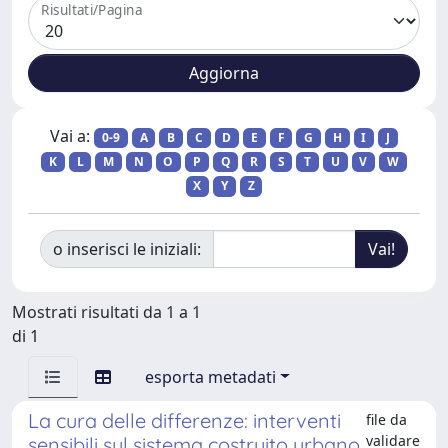
Risultati/Pagina
Vai a:
0-9
A
B
C
D
E
F
G
H
I
J
K
L
M
N
O
P
Q
R
S
T
U
V
W
X
Y
Z
o inserisci le iniziali:
Mostrati risultati da 1 a 1
di 1
esporta metadati
La cura delle differenze: interventi
file da
validare
sensibili sul sistema costruito urbano