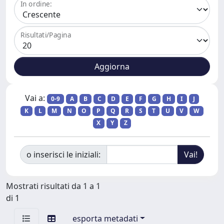
In ordine:
Risultati/Pagina
Vai a:
0-9
A
B
C
D
E
F
G
H
I
J
K
L
M
N
O
P
Q
R
S
T
U
V
W
X
Y
Z
o inserisci le iniziali:
Mostrati risultati da 1 a 1
di 1
esporta metadati