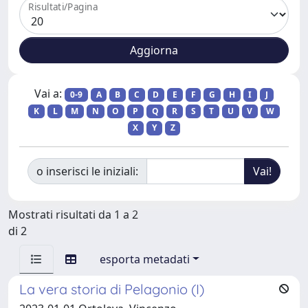
Risultati/Pagina
Vai a:
0-9
A
B
C
D
E
F
G
H
I
J
K
L
M
N
O
P
Q
R
S
T
U
V
W
X
Y
Z
o inserisci le iniziali:
Mostrati risultati da 1 a 2
di 2
esporta metadati
La vera storia di Pelagonio (I)