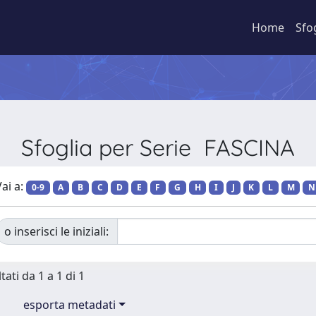
Home
Sfo
Sfoglia per Serie FASCINA
ai a:
0-9
A
B
C
D
E
F
G
H
I
J
K
L
M
N
o inserisci le iniziali:
tati da 1 a 1 di 1
esporta metadati