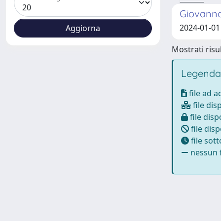
Giovanna 
2024-01-01 
Mostrati risul
Legenda
file ad 
file dis
file disp
file disp
file sot
nessun f