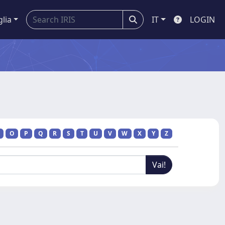
glia
IT
LOGIN
O
P
Q
R
S
T
U
V
W
X
Y
Z