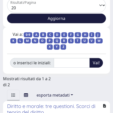
Risultati/Pagina
Vai a:
0-9
A
B
C
D
E
F
G
H
I
J
K
L
M
N
O
P
Q
R
S
T
U
V
W
X
Y
Z
o inserisci le iniziali:
Mostrati risultati da 1 a 2
di 2
esporta metadati
Diritto e morale: tre questioni. Scorci di
teoria del diritto