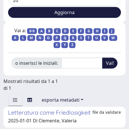
Vai a:
0-9
A
B
C
D
E
F
G
H
I
J
K
L
M
N
O
P
Q
R
S
T
U
V
W
X
Y
Z
o inserisci le iniziali:
Mostrati risultati da 1 a 1
di 1
esporta metadati
Letteratura come Friedlosigkeit
file da validare
2025-01-01 Di Clemente, Valeria