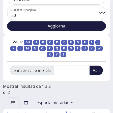
Risultati/Pagina
Vai a:
0-9
A
B
C
D
E
F
G
H
I
J
K
L
M
N
O
P
Q
R
S
T
U
V
W
X
Y
Z
o inserisci le iniziali:
Mostrati risultati da 1 a 2
di 2
esporta metadati