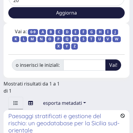
Vai a:
0-9
A
B
C
D
E
F
G
H
I
J
K
L
M
N
O
P
Q
R
S
T
U
V
W
X
Y
Z
o inserisci le iniziali:
Mostrati risultati da 1 a 1
di 1
esporta metadati
Paesaggi stratificati e gestione del
rischio: un geodatabase per la Sicilia sud-
orientale