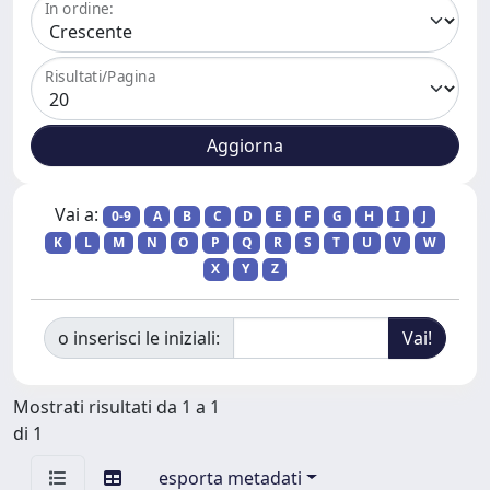
In ordine:
Risultati/Pagina
Vai a:
0-9
A
B
C
D
E
F
G
H
I
J
K
L
M
N
O
P
Q
R
S
T
U
V
W
X
Y
Z
o inserisci le iniziali:
Mostrati risultati da 1 a 1
di 1
esporta metadati