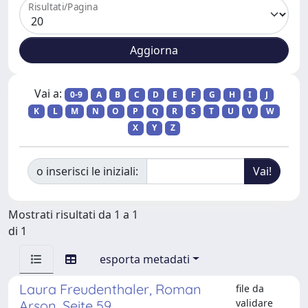
Risultati/Pagina
Vai a:
0-9
A
B
C
D
E
F
G
H
I
J
K
L
M
N
O
P
Q
R
S
T
U
V
W
X
Y
Z
o inserisci le iniziali:
Mostrati risultati da 1 a 1
di 1
esporta metadati
Laura Freudenthaler, Roman
file da
validare
Arson, Seite 59