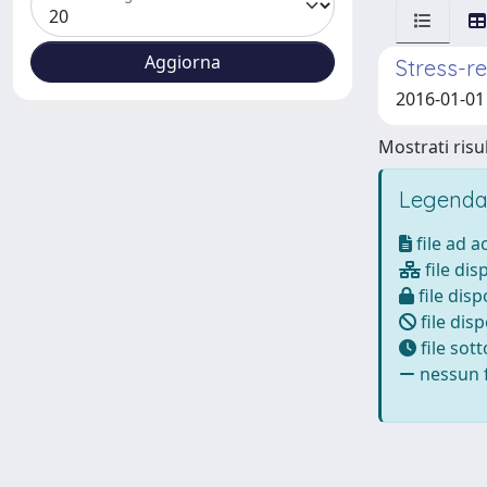
Stress-re
2016-01-01 
Mostrati risul
Legenda
file ad 
file dis
file disp
file disp
file sot
nessun f