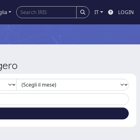
glia
IT
LOGIN
gero