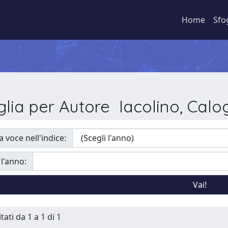
Home
Sfo
glia per Autore Iacolino, Calo
a voce nell'indice:
 l'anno:
tati da 1 a 1 di 1