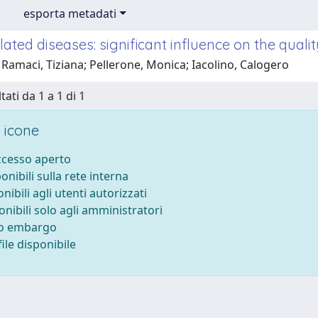
esporta metadati
lated diseases: significant influence on the qualit
Ramaci, Tiziana; Pellerone, Monica; Iacolino, Calogero
tati da 1 a 1 di 1
 icone
accesso aperto
ponibili sulla rete interna
onibili agli utenti autorizzati
onibili solo agli amministratori
to embargo
ile disponibile