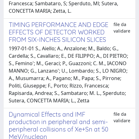
Francesca; Sambataro, S; Sperduto, Ml; Sutera,
CONCETTA MARIA; Zetta, L.
TIMING PERFORMANCE AND EDGE
file da
validare
EFFECTS OF DETECTOR WORKED
FROM SIX-INCHES SILICON SLICES
1997-01-01 S., Aiello; A., Anzalone; M., Baldo; G.,
Cardella; S., Cavallaro; E., DE FILIPPO; A., DI PIETRO;
S., Femino'; M., Geraci; P., Guazzoni; C. M., IACONO
MANNO; G., Lanzano'; U., Lombardo; S., LO NIGRO;
A., Musumarra; A., Pagano; M., Papa; S., Pirrone;
Politi, Giuseppe; F., Porto; Rizzo, Francesca;
Rapisarda, Andrea; S., Sambataro; M. L., Sperduto;
Sutera, CONCETTA MARIA; L., Zetta
Dynamical Effects and IMF
file da
validare
production in peripheral and semi-
peripheral collisions of Xe+Sn at 50
MeV/nucleon