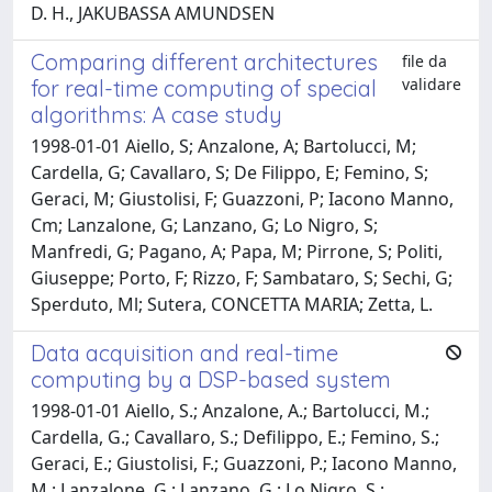
D. H., JAKUBASSA AMUNDSEN
Comparing different architectures
file da
validare
for real-time computing of special
algorithms: A case study
1998-01-01 Aiello, S; Anzalone, A; Bartolucci, M;
Cardella, G; Cavallaro, S; De Filippo, E; Femino, S;
Geraci, M; Giustolisi, F; Guazzoni, P; Iacono Manno,
Cm; Lanzalone, G; Lanzano, G; Lo Nigro, S;
Manfredi, G; Pagano, A; Papa, M; Pirrone, S; Politi,
Giuseppe; Porto, F; Rizzo, F; Sambataro, S; Sechi, G;
Sperduto, Ml; Sutera, CONCETTA MARIA; Zetta, L.
Data acquisition and real-time
computing by a DSP-based system
1998-01-01 Aiello, S.; Anzalone, A.; Bartolucci, M.;
Cardella, G.; Cavallaro, S.; Defilippo, E.; Femino, S.;
Geraci, E.; Giustolisi, F.; Guazzoni, P.; Iacono Manno,
M.; Lanzalone, G.; Lanzano, G.; Lo Nigro, S.;