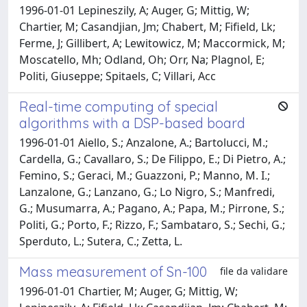
1996-01-01 Lepineszily, A; Auger, G; Mittig, W;
Chartier, M; Casandjian, Jm; Chabert, M; Fifield, Lk;
Ferme, J; Gillibert, A; Lewitowicz, M; Maccormick, M;
Moscatello, Mh; Odland, Oh; Orr, Na; Plagnol, E;
Politi, Giuseppe; Spitaels, C; Villari, Acc
Real-time computing of special
algorithms with a DSP-based board
1996-01-01 Aiello, S.; Anzalone, A.; Bartolucci, M.;
Cardella, G.; Cavallaro, S.; De Filippo, E.; Di Pietro, A.;
Femino, S.; Geraci, M.; Guazzoni, P.; Manno, M. I.;
Lanzalone, G.; Lanzano, G.; Lo Nigro, S.; Manfredi,
G.; Musumarra, A.; Pagano, A.; Papa, M.; Pirrone, S.;
Politi, G.; Porto, F.; Rizzo, F.; Sambataro, S.; Sechi, G.;
Sperduto, L.; Sutera, C.; Zetta, L.
Mass measurement of Sn-100
file da validare
1996-01-01 Chartier, M; Auger, G; Mittig, W;