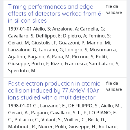
Timing performances and edge
file da
validare
effects of detectors worked from 6-
in silicon slices
1997-01-01 Aiello, S; Anzalone, A; Cardella, G;
Cavallaro, S; Defilippo, E; Dipietro, A; Femino, S;
Geraci, M; Giustolisi, F; Guazzoni, P; Manno, Mi;
Lanzalone, G; Lanzano, G; Lonigro, S; Musumarra,
Agatino; Pagano, A; Papa, M; Pirrone, S; Politi,
Giuseppe; Porto, F; Rizzo, Francesca; Sambataro, S;
Sperduto, Ml
Fast electron production in atomic
file da
validare
collision induced by 77 AMeV 40Ar
ions studied with a multidetector
1998-01-01 G., Lanzano'; E., DE FILIPPO; S., Aiello; M.,
Geraci; A., Pagano; Cavallaro, S. L.; F., LO PIANO; E.
C., Pollacco; C., Volant; S., Vuillier; C., Beck; D.,
Mahboub; R., Nuicer; Politi, Giuseppe; H., Rothard;