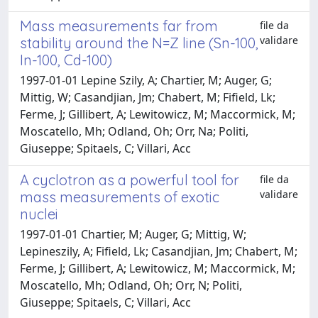
Mass measurements far from
file da
validare
stability around the N=Z line (Sn-100,
In-100, Cd-100)
1997-01-01 Lepine Szily, A; Chartier, M; Auger, G;
Mittig, W; Casandjian, Jm; Chabert, M; Fifield, Lk;
Ferme, J; Gillibert, A; Lewitowicz, M; Maccormick, M;
Moscatello, Mh; Odland, Oh; Orr, Na; Politi,
Giuseppe; Spitaels, C; Villari, Acc
A cyclotron as a powerful tool for
file da
validare
mass measurements of exotic
nuclei
1997-01-01 Chartier, M; Auger, G; Mittig, W;
Lepineszily, A; Fifield, Lk; Casandjian, Jm; Chabert, M;
Ferme, J; Gillibert, A; Lewitowicz, M; Maccormick, M;
Moscatello, Mh; Odland, Oh; Orr, N; Politi,
Giuseppe; Spitaels, C; Villari, Acc