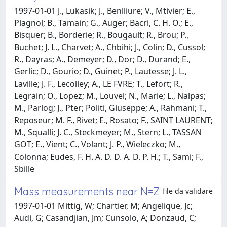
1997-01-01 J., Lukasik; J., Benlliure; V., Mtivier; E.,
Plagnol; B., Tamain; G., Auger; Bacri, C. H. O.; E.,
Bisquer; B., Borderie; R., Bougault; R., Brou; P.,
Buchet; J. L., Charvet; A., Chbihi; J., Colin; D., Cussol;
R., Dayras; A., Demeyer; D., Dor; D., Durand; E.,
Gerlic; D., Gourio; D., Guinet; P., Lautesse; J. L.,
Laville; J. F., Lecolley; A., LE FVRE; T., Lefort; R.,
Legrain; O., Lopez; M., Louvel; N., Marie; L., Nalpas;
M., Parlog; J., Pter; Politi, Giuseppe; A., Rahmani; T.,
Reposeur; M. F., Rivet; E., Rosato; F., SAINT LAURENT;
M., Squalli; J. C., Steckmeyer; M., Stern; L., TASSAN
GOT; E., Vient; C., Volant; J. P., Wieleczko; M.,
Colonna; Eudes, F. H. A. D. D. A. D. P. H.; T., Sami; F.,
Sbille
Mass measurements near N=Z
file da validare
1997-01-01 Mittig, W; Chartier, M; Angelique, Jc;
Audi, G; Casandjian, Jm; Cunsolo, A; Donzaud, C;