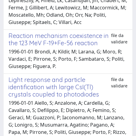
Lepineszily, A; Fifield, Lk; Casandjian, Jm; Chabert, M;
Ferme, J; Gillibert, A; Lewitowicz, M; Maccormick, M;
Moscatello, Mh; Odland, Oh; Orr, Na; Politi,
Giuseppe; Spitaels, C; Villari, Acc
Reaction mechanism coexistence in
file da
validare
the 123 MeV F-19+Fe-56 reaction
1996-01-01 Brondi, A; Kildir, M; Larana, G; Moro, R;
Vardaci, E; Pirrone, S; Porto, F; Sambataro, S; Politi,
Giuseppe; Figuera, P.
Light response and particle
file da
validare
identification with large CsI(Tl)
crystals coupled to photodiodes
1996-01-01 Aiello, S; Anzalone, A; Cardella, G;
Cavallaro, S; Defilippo, E; Dipietro, A; Femino, S;
Geraci, M; Guazzoni, P; Iaconomanno, M; Lanzano,
G; Lonigro, S; Musumarra, Agatino; Pagano, A;
Papa, M; Pirrone, S; Politi, Giuseppe; Porto, F; Rizzo,