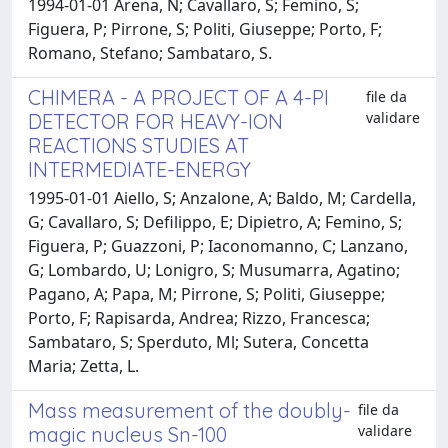
1994-01-01 Arena, N; Cavallaro, S; Femino, S;
Figuera, P; Pirrone, S; Politi, Giuseppe; Porto, F;
Romano, Stefano; Sambataro, S.
CHIMERA - A PROJECT OF A 4-PI
file da
validare
DETECTOR FOR HEAVY-ION
REACTIONS STUDIES AT
INTERMEDIATE-ENERGY
1995-01-01 Aiello, S; Anzalone, A; Baldo, M; Cardella,
G; Cavallaro, S; Defilippo, E; Dipietro, A; Femino, S;
Figuera, P; Guazzoni, P; Iaconomanno, C; Lanzano,
G; Lombardo, U; Lonigro, S; Musumarra, Agatino;
Pagano, A; Papa, M; Pirrone, S; Politi, Giuseppe;
Porto, F; Rapisarda, Andrea; Rizzo, Francesca;
Sambataro, S; Sperduto, Ml; Sutera, Concetta
Maria; Zetta, L.
Mass measurement of the doubly-
file da
validare
magic nucleus Sn-100