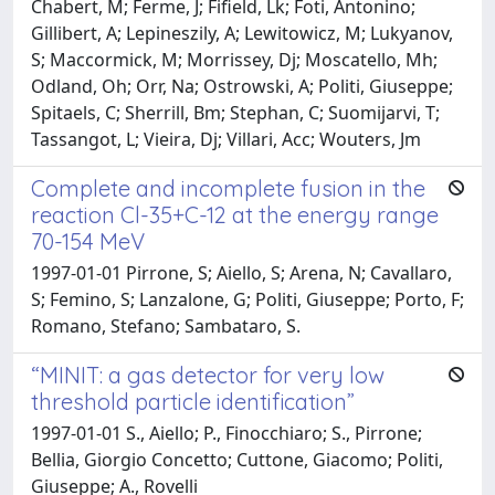
Chabert, M; Ferme, J; Fifield, Lk; Foti, Antonino;
Gillibert, A; Lepineszily, A; Lewitowicz, M; Lukyanov,
S; Maccormick, M; Morrissey, Dj; Moscatello, Mh;
Odland, Oh; Orr, Na; Ostrowski, A; Politi, Giuseppe;
Spitaels, C; Sherrill, Bm; Stephan, C; Suomijarvi, T;
Tassangot, L; Vieira, Dj; Villari, Acc; Wouters, Jm
Complete and incomplete fusion in the
reaction Cl-35+C-12 at the energy range
70-154 MeV
1997-01-01 Pirrone, S; Aiello, S; Arena, N; Cavallaro,
S; Femino, S; Lanzalone, G; Politi, Giuseppe; Porto, F;
Romano, Stefano; Sambataro, S.
“MINIT: a gas detector for very low
threshold particle identification”
1997-01-01 S., Aiello; P., Finocchiaro; S., Pirrone;
Bellia, Giorgio Concetto; Cuttone, Giacomo; Politi,
Giuseppe; A., Rovelli