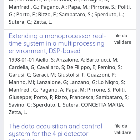
Manfredi, G.; Pagano, A.; Papa, M.; Pirrone, S.; Politi,
G.; Porto, F.; Rizzo, F.; Sambataro, S.; Sperduto, L.;
Sutera, C.; Zetta, L.
Extending a monoprocessor real-
file da
validare
time system in a multiprocessing
environment, DSP-based
1998-01-01 Aiello, S; Anzalone, A; Bartolucci, M;
Cardella, G; Cavallaro, S; De Filippo, E; Femino, S;
Garusi, C; Geraci, M; Giustolisi, F; Guazzoni, P;
Manno, Mi; Lanzalone, G; Lanzano, G; Lo Nigro, S;
Manfredi, G; Pagano, A; Papa, M; Pirrone, S; Politi,
Giuseppe; Porto, F; Rizzo, Francesca; Sambataro, S;
Savino, G; Sperduto, L; Sutera, CONCETTA MARIA;
Zetta, L.
The data acquisition and control
file da
validare
system for the 4 pi detector