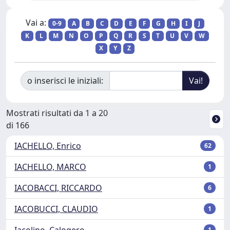
Vai a:
0-9
A
B
C
D
E
F
G
H
I
J
K
L
M
N
O
P
Q
R
S
T
U
V
W
X
Y
Z
o inserisci le iniziali:
Mostrati risultati da 1 a 20
di 166
IACHELLO, Enrico
62
IACHELLO, MARCO
1
IACOBACCI, RICCARDO
6
IACOBUCCI, CLAUDIO
1
Iacolino, Calogero
1