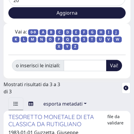
Vai a:
0-9
A
B
C
D
E
F
G
H
I
J
K
L
M
N
O
P
Q
R
S
T
U
V
W
X
Y
Z
o inserisci le iniziali:
Mostrati risultati da 3 a 3
di 3
esporta metadati
TESORETTO MONETALE DI ETA
file da
validare
CLASSICA DA RUTIGLIANO
1983-01-01 Guzzetta, Giuseppe