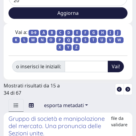
Vai a:
0-9
A
B
C
D
E
F
G
H
I
J
K
L
M
N
O
P
Q
R
S
T
U
V
W
X
Y
Z
o inserisci le iniziali:
Mostrati risultati da 15 a
34 di 67
esporta metadati
Gruppo di società e manipolazione
file da
validare
del mercato. Una pronuncia delle
Sezioni unite.