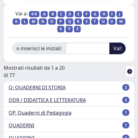
Vai a:
0-9
A
B
C
D
E
F
G
H
I
J
K
L
M
N
O
P
Q
R
S
T
U
V
W
X
Y
Z
o inserisci le iniziali:
Mostrati risultati da 1 a 20
di 77
Q: QUADERNI DI STORIA
2
QDR / DIDATTICA E LETTERATURA
2
QP, Quaderni di Pedagogia
1
QUADERNI
1
QUADERNI
1