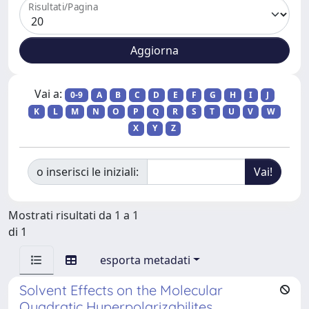
Risultati/Pagina
Vai a:
0-9
A
B
C
D
E
F
G
H
I
J
K
L
M
N
O
P
Q
R
S
T
U
V
W
X
Y
Z
o inserisci le iniziali:
Mostrati risultati da 1 a 1
di 1
esporta metadati
Solvent Effects on the Molecular
Quadratic Hyperpolarizabilites