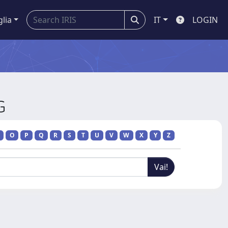
glia
IT
LOGIN
G
O
P
Q
R
S
T
U
V
W
X
Y
Z