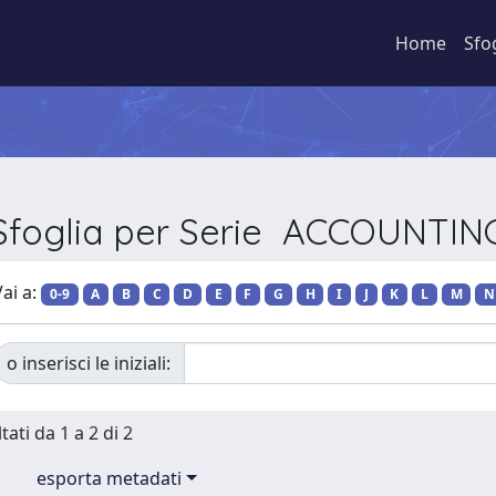
Home
Sfo
Sfoglia per Serie ACCOUNTIN
ai a:
0-9
A
B
C
D
E
F
G
H
I
J
K
L
M
N
o inserisci le iniziali:
tati da 1 a 2 di 2
esporta metadati