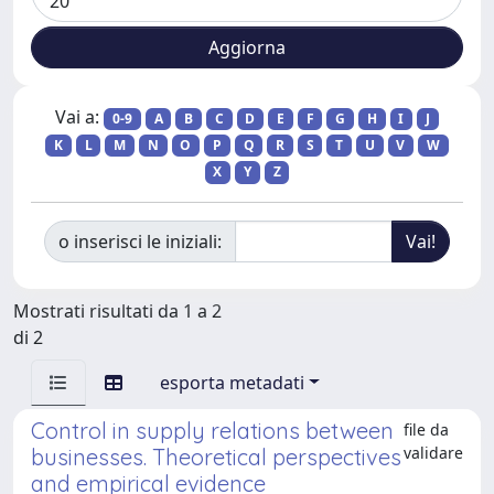
Vai a:
0-9
A
B
C
D
E
F
G
H
I
J
K
L
M
N
O
P
Q
R
S
T
U
V
W
X
Y
Z
o inserisci le iniziali:
Mostrati risultati da 1 a 2
di 2
esporta metadati
Control in supply relations between
file da
validare
businesses. Theoretical perspectives
and empirical evidence