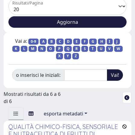
Risultati/Pagina
Vai a:
0-9
A
B
C
D
E
F
G
H
I
J
K
L
M
N
O
P
Q
R
S
T
U
V
W
X
Y
Z
o inserisci le iniziali:
Mostrati risultati da 6 a 6
di 6
esporta metadati
QUALITÀ CHIMICO-FISICA, SENSORIALE
E NUTRACEUTICA DI FRUTTI DI