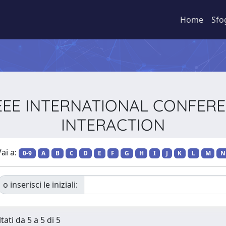
Home
Sfo
M/IEEE INTERNATIONAL CONF
INTERACTION
ai a:
0-9
A
B
C
D
E
F
G
H
I
J
K
L
M
N
o inserisci le iniziali:
tati da 5 a 5 di 5