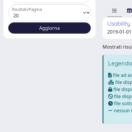
Risultati/Pagina
Usability
2019-01-01 
Mostrati risul
Legenda
file ad 
file dis
file disp
file disp
file sot
nessun f