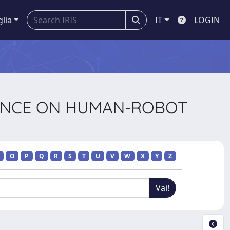
glia
IT
LOGIN
ERENCE ON HUMAN-ROBOT
O
P
Q
R
S
T
U
V
W
X
Y
Z