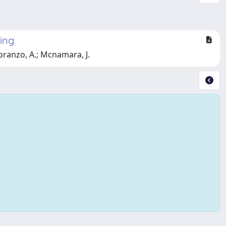
ting
 Soranzo, A.; Mcnamara, J.