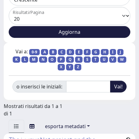
Risultati/Pagina
Vai a:
0-9
A
B
C
D
E
F
G
H
I
J
K
L
M
N
O
P
Q
R
S
T
U
V
W
X
Y
Z
o inserisci le iniziali:
Mostrati risultati da 1 a 1
di 1
esporta metadati