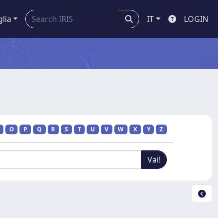
glia
IT
LOGIN
O
P
Q
R
S
T
U
V
W
X
Y
Z