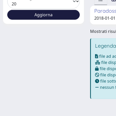
Paradossi
2018-01-01
Mostrati risul
Legenda
file ad 
file dis
file disp
file disp
file sot
nessun f