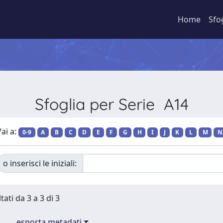
Home
Sfo
Sfoglia per Serie A14
ai a:
0-9
A
B
C
D
E
F
G
H
I
J
K
L
M
N
o inserisci le iniziali:
tati da 3 a 3 di 3
esporta metadati