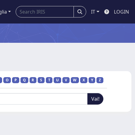
glia
IT
LOGIN
O
P
Q
R
S
T
U
V
W
X
Y
Z