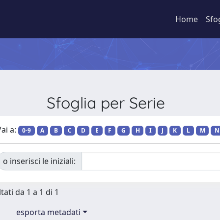
Home
Sfo
Sfoglia per Serie
ai a:
0-9
A
B
C
D
E
F
G
H
I
J
K
L
M
N
o inserisci le iniziali:
tati da 1 a 1 di 1
esporta metadati