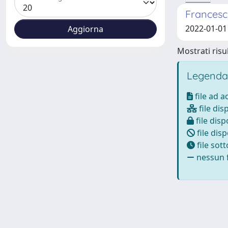
Francesc
2022-01-01 
Mostrati risul
Legenda
file ad 
file dis
file disp
file disp
file sot
nessun f