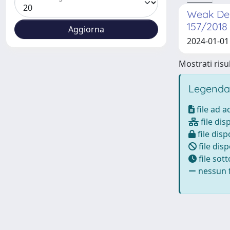
Weak Dem
157/2018
2024-01-01
Mostrati risul
Legenda
file ad 
file dis
file disp
file disp
file sot
nessun f