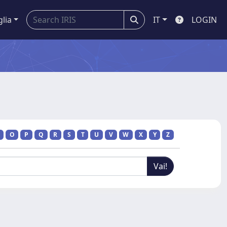
glia
IT
LOGIN
O
P
Q
R
S
T
U
V
W
X
Y
Z