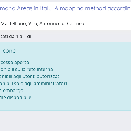
and Areas in Italy. A mapping method according 
 Martelliano, Vito; Antonuccio, Carmelo
tati da 1 a 1 di 1
 icone
accesso aperto
ponibili sulla rete interna
onibili agli utenti autorizzati
onibili solo agli amministratori
to embargo
ile disponibile