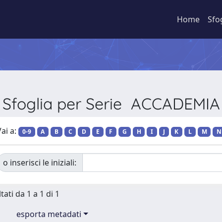
Home
Sfo
Sfoglia per Serie ACCADEMIA
ai a:
0-9
A
B
C
D
E
F
G
H
I
J
K
L
M
N
o inserisci le iniziali:
tati da 1 a 1 di 1
esporta metadati