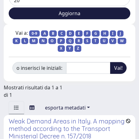
Vai a:
0-9
A
B
C
D
E
F
G
H
I
J
K
L
M
N
O
P
Q
R
S
T
U
V
W
X
Y
Z
o inserisci le iniziali:
Mostrati risultati da 1 a 1
di 1
esporta metadati
Weak Demand Areas in Italy. A mapping
method according to the Transport
Ministerial Decree n. 157/2018