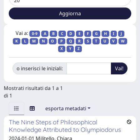
Vai a:
0-9
A
B
C
D
E
F
G
H
I
J
K
L
M
N
O
P
Q
R
S
T
U
V
W
X
Y
Z
o inserisci le iniziali:
Mostrati risultati da 1 a 1
di 1
esporta metadati
The Nine Steps of Philosophical
Knowledge Attributed to Olympiodorus
2024-01-01 Militello, Chiara