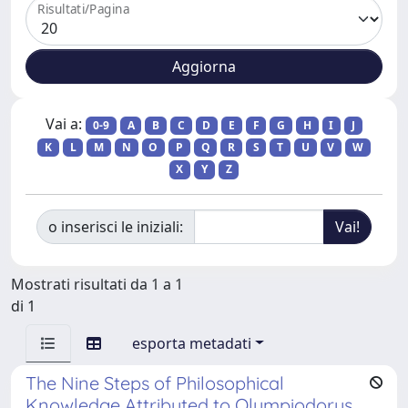
Risultati/Pagina
Vai a:
0-9
A
B
C
D
E
F
G
H
I
J
K
L
M
N
O
P
Q
R
S
T
U
V
W
X
Y
Z
o inserisci le iniziali:
Mostrati risultati da 1 a 1
di 1
esporta metadati
The Nine Steps of Philosophical
Knowledge Attributed to Olympiodorus