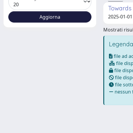
Towards 
2025-01-01 
Mostrati risul
Legenda
file ad 
file dis
file disp
file disp
file sot
nessun f