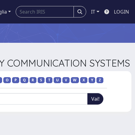
glia
IT
LOGIN
TORY COMMUNICATION SYSTEMS
O
P
Q
R
S
T
U
V
W
X
Y
Z