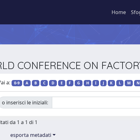
Home
Sfo
E WORLD CONFERENCE ON FAC
ai a:
0-9
A
B
C
D
E
F
G
H
I
J
K
L
M
N
o inserisci le iniziali:
tati da 1 a 1 di 1
esporta metadati