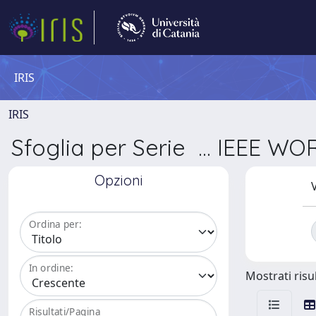
IRIS
IRIS
Sfoglia per Serie ... IEE
Opzioni
V
Ordina per:
In ordine:
Mostrati risul
Risultati/Pagina