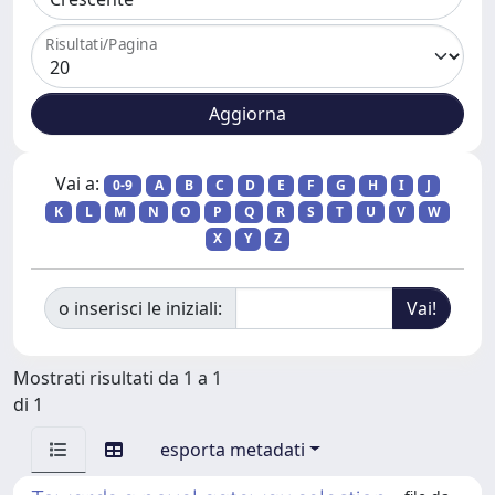
Risultati/Pagina
Vai a:
0-9
A
B
C
D
E
F
G
H
I
J
K
L
M
N
O
P
Q
R
S
T
U
V
W
X
Y
Z
o inserisci le iniziali:
Mostrati risultati da 1 a 1
di 1
esporta metadati