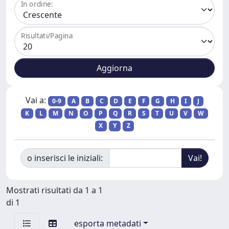
In ordine:
Risultati/Pagina
Vai a:
0-9
A
B
C
D
E
F
G
H
I
J
K
L
M
N
O
P
Q
R
S
T
U
V
W
X
Y
Z
o inserisci le iniziali:
Mostrati risultati da 1 a 1
di 1
esporta metadati