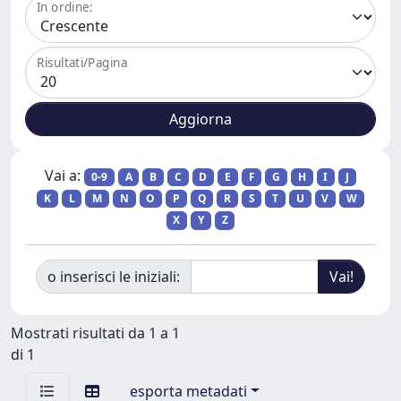
In ordine:
Risultati/Pagina
Vai a:
0-9
A
B
C
D
E
F
G
H
I
J
K
L
M
N
O
P
Q
R
S
T
U
V
W
X
Y
Z
o inserisci le iniziali:
Mostrati risultati da 1 a 1
di 1
esporta metadati