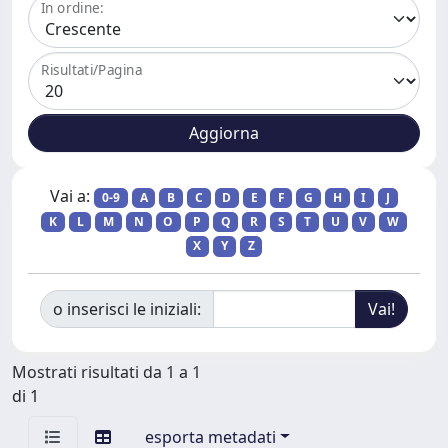
In ordine:
Risultati/Pagina
Vai a:
0-9
A
B
C
D
E
F
G
H
I
J
K
L
M
N
O
P
Q
R
S
T
U
V
W
X
Y
Z
o inserisci le iniziali:
Mostrati risultati da 1 a 1
di 1
esporta metadati