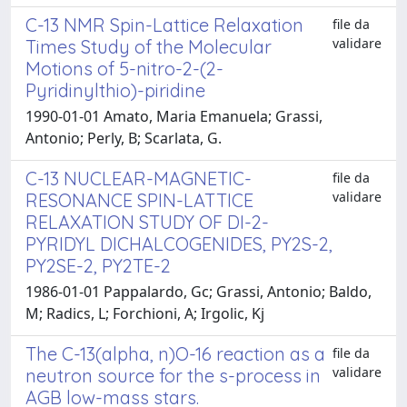
C-13 NMR Spin-Lattice Relaxation
file da
validare
Times Study of the Molecular
Motions of 5-nitro-2-(2-
Pyridinylthio)-piridine
1990-01-01 Amato, Maria Emanuela; Grassi,
Antonio; Perly, B; Scarlata, G.
C-13 NUCLEAR-MAGNETIC-
file da
validare
RESONANCE SPIN-LATTICE
RELAXATION STUDY OF DI-2-
PYRIDYL DICHALCOGENIDES, PY2S-2,
PY2SE-2, PY2TE-2
1986-01-01 Pappalardo, Gc; Grassi, Antonio; Baldo,
M; Radics, L; Forchioni, A; Irgolic, Kj
The C-13(alpha, n)O-16 reaction as a
file da
validare
neutron source for the s-process in
AGB low-mass stars.