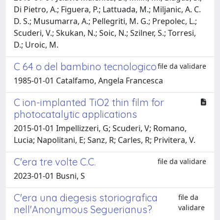
Di Pietro, A.; Figuera, P.; Lattuada, M.; Miljanic, A. C.
D. S.; Musumarra, A.; Pellegriti, M. G.; Prepolec, L.;
Scuderi, V.; Skukan, N.; Soic, N.; Szilner, S.; Torresi,
D.; Uroic, M.
C 64 o del bambino tecnologico
file da validare
1985-01-01 Catalfamo, Angela Francesca
C ion-implanted TiO2 thin film for
photocatalytic applications
2015-01-01 Impellizzeri, G; Scuderi, V; Romano,
Lucia; Napolitani, E; Sanz, R; Carles, R; Privitera, V.
C'era tre volte C.C.
file da validare
2023-01-01 Busni, S
C'era una diegesis storiografica
file da
validare
nell'Anonymous Seguerianus?