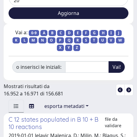
Vai a:
0-9
A
B
C
D
E
F
G
H
I
J
K
L
M
N
O
P
Q
R
S
T
U
V
W
X
Y
Z
o inserisci le iniziali:
Mostrati risultati da
16.952 a 16.971 di 156.681
esporta metadati
C 12 states populated in B 10 + B
file da
validare
10 reactions
2019-01-01 Jelavic Malenica, D.; Milin, M.; Blagus, S.;