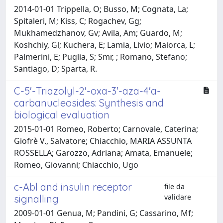
2014-01-01 Trippella, O; Busso, M; Cognata, La;
Spitaleri, M; Kiss, C; Rogachev, Gg;
Mukhamedzhanov, Gv; Avila, Am; Guardo, M;
Koshchiy, Gl; Kuchera, E; Lamia, Livio; Maiorca, L;
Palmerini, E; Puglia, S; Smr, ; Romano, Stefano;
Santiago, D; Sparta, R.
C-5'-Triazolyl-2'-oxa-3'-aza-4'a-
carbanucleosides: Synthesis and
biological evaluation
2015-01-01 Romeo, Roberto; Carnovale, Caterina;
Giofrè V., Salvatore; Chiacchio, MARIA ASSUNTA
ROSSELLA; Garozzo, Adriana; Amata, Emanuele;
Romeo, Giovanni; Chiacchio, Ugo
c-Abl and insulin receptor
file da
validare
signalling
2009-01-01 Genua, M; Pandini, G; Cassarino, Mf;