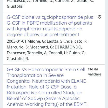
Francesco; A., Tornello; U., Consoli; G., Guido; R.,
Giustolisi
G-CSF alone vs cyclophosphamide plus
G-CSF in PBPC mobilization of patients
with lymphoma: results depend on
degree of previous pretreatment
2003-01-01 Milone, G; Leotta, S; Indelicato, F;
Mercurio, S; Moschetti, G; DI RAIMONDO,
Francesco; Tornello, A; Consoli, U; Guido, G;
Giustolisi, R.
G-CSF Vs Haematopoietic Stem Cell
file da
validare
Transplantation in Severe
Congenital Neutropenia with ELANE
Mutation: Role of G-CSF Dose. a
Retrospective Controlled Study on
Behalf of Saawp (Severe Aplastic
Anemia Working Party) of the EBMT,