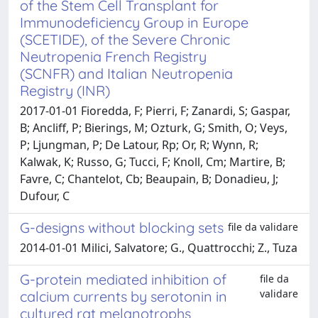
of the Stem Cell Transplant for
Immunodeficiency Group in Europe
(SCETIDE), of the Severe Chronic
Neutropenia French Registry
(SCNFR) and Italian Neutropenia
Registry (INR)
2017-01-01 Fioredda, F; Pierri, F; Zanardi, S; Gaspar,
B; Ancliff, P; Bierings, M; Ozturk, G; Smith, O; Veys,
P; Ljungman, P; De Latour, Rp; Or, R; Wynn, R;
Kalwak, K; Russo, G; Tucci, F; Knoll, Cm; Martire, B;
Favre, C; Chantelot, Cb; Beaupain, B; Donadieu, J;
Dufour, C
G-designs without blocking sets
file da validare
2014-01-01 Milici, Salvatore; G., Quattrocchi; Z., Tuza
G-protein mediated inhibition of
file da
validare
calcium currents by serotonin in
cultured rat melanotrophs