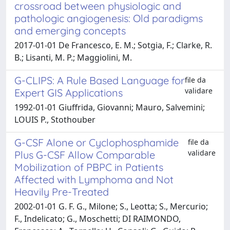
crossroad between physiologic and
pathologic angiogenesis: Old paradigms
and emerging concepts
2017-01-01 De Francesco, E. M.; Sotgia, F.; Clarke, R.
B.; Lisanti, M. P.; Maggiolini, M.
G-CLIPS: A Rule Based Language for
file da
validare
Expert GIS Applications
1992-01-01 Giuffrida, Giovanni; Mauro, Salvemini;
LOUIS P., Stothouber
G-CSF Alone or Cyclophosphamide
file da
validare
Plus G-CSF Allow Comparable
Mobilization of PBPC in Patients
Affected with Lymphoma and Not
Heavily Pre-Treated
2002-01-01 G. F. G., Milone; S., Leotta; S., Mercurio;
F., Indelicato; G., Moschetti; DI RAIMONDO,