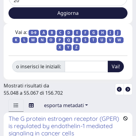
Vai a:
0-9
A
B
C
D
E
F
G
H
I
J
K
L
M
N
O
P
Q
R
S
T
U
V
W
X
Y
Z
o inserisci le iniziali:
Mostrati risultati da
55.048 a 55.067 di 156.702
esporta metadati
The G protein estrogen receptor (GPER)
is regulated by endothelin-1 mediated
signaling in cancer cells