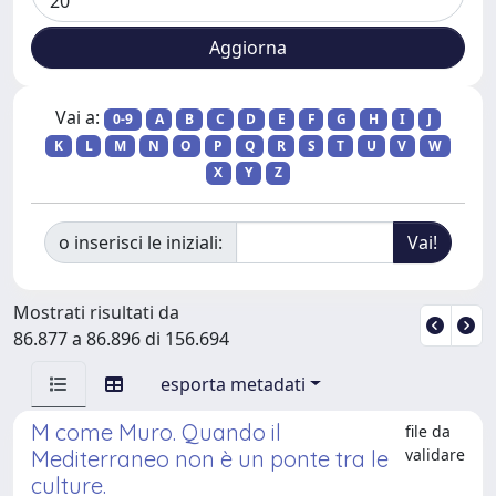
Vai a:
0-9
A
B
C
D
E
F
G
H
I
J
K
L
M
N
O
P
Q
R
S
T
U
V
W
X
Y
Z
o inserisci le iniziali:
Mostrati risultati da
86.877 a 86.896 di 156.694
esporta metadati
M come Muro. Quando il
file da
validare
Mediterraneo non è un ponte tra le
culture.