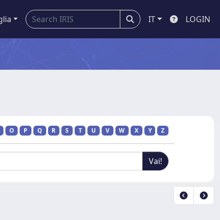
glia
IT
LOGIN
O
P
Q
R
S
T
U
V
W
X
Y
Z