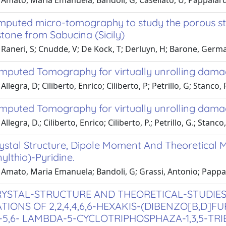
Amato, Maria Emanuela; Bandoli, G; Casellato, U; Pappalardo,
mputed micro-tomography to study the porous st
stone from Sabucina (Sicily)
 Raneri, S; Cnudde, V; De Kock, T; Derluyn, H; Barone, Germ
mputed Tomography for virtually unrolling dama
llegra, D; Ciliberto, Enrico; Ciliberto, P; Petrillo, G; Stanco,
mputed Tomography for virtually unrolling dam
llegra, D.; Ciliberto, Enrico; Ciliberto, P.; Petrillo, G.; Stanc
ystal Structure, Dipole Moment And Theoretical M
nylthio)-Pyridine.
Amato, Maria Emanuela; Bandoli, G; Grassi, Antonio; Pappal
RYSTAL-STRUCTURE AND THEORETICAL-STUDIE
TIONS OF 2,2,4,4,6,6-HEXAKIS-(DIBENZO[B,D]F
5,6- LAMBDA-5-CYCLOTRIPHOSPHAZA-1,3,5-TR