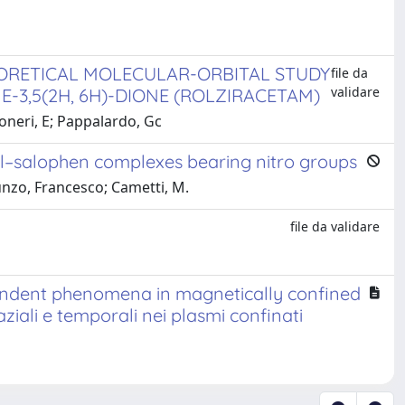
ORETICAL MOLECULAR-ORBITAL STUDY
file da
validare
-3,5(2H, 6H)-DIONE (ROLZIRACETAM)
oneri, E; Pappalardo, Gc
l–salophen complexes bearing nitro groups
nzo, Francesco; Cametti, M.
file da validare
endent phenomena in magnetically confined
iali e temporali nei plasmi confinati