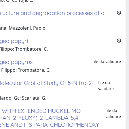
 G. C.; Toja, E.
ructure and degradation processes of a
ana; Mazzoleni, Paolo
ged papyri
 Filippo; Trombatore, C.
aged papyrus
file da validare
o, Filippo; Trombatore, C.
olecular Orbital Study Of 5-Nitro-2-
file da
validare
ardo, Gc; Scarlata, G.
S WITH EXTENDED HUCKEL MO
file da
validare
URAN-2-YLOXY)-2-LAMBDA-5,4-
IENE AND ITS PARA-CHLOROPHENOXY