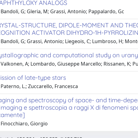
NAPHTHYLOXY ANALOGS
Bandoli, G; Gleria, M; Grassi, Antonio; Pappalardo, Gc
RYSTAL-STRUCTURE, DIPOLE-MOMENT AND THE
COGNITION ACTIVATOR DIHYDRO-1H-PYRROLIZINE
Bandoli, G; Grassi, Antonio; Liegeois, C; Lumbroso, H; Mont
ystallographic and computational study on urany
 Valkonen, A; Lombardo, Giuseppe Marcello; Rissanen, K; Pu
ssion of late-type stars
Paterno, L.; Zuccarello, Francesca
aging and spectroscopy of space- and time-dep
maging e spettroscopia a raggi X di fenomeni spaz
camente]
 Finocchiaro, Giorgio