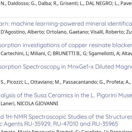
., Daldosso; G., Dalba; R., Grisenti; L., DAL NEGRO; L., Pavesi; 
arn: machine learning-powered mineral identific
D'Agostino, Alberto; Ortolano, Gaetano; Visalli, Roberto; Zuc
orption investigations of copper resinate blacken
artechini, L; Miliani, C; BRUNETTI B., G; Sgamellotti, A; Altavil
sorption Spectroscopy in MnxGe1-x Diluted Magn
S., Picozzi; L., Ottaviano; M., Passacantando; G., Profeta; A.
alysis of the Susa Ceramics in the L. Pigorini M
 Laneri, NICOLA GIOVANNI
d 1H-NMR Spectroscopic Studies of the Structure
c Agents RU-35929, RU-47010 and RU-35965