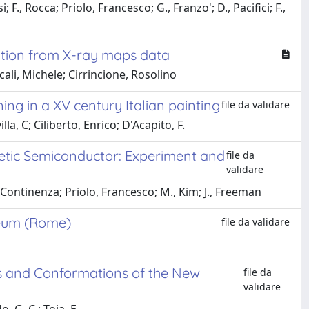
F., Rocca; Priolo, Francesco; G., Franzo'; D., Pacifici; F.,
ation from X-ray maps data
ali, Michele; Cirrincione, Rosolino
ing in a XV century Italian painting
file da validare
la, C; Ciliberto, Enrico; D'Acapito, F.
etic Semiconductor: Experiment and
file da
validare
, Continenza; Priolo, Francesco; M., Kim; J., Freeman
useum (Rome)
file da validare
s and Conformations of the New
file da
validare