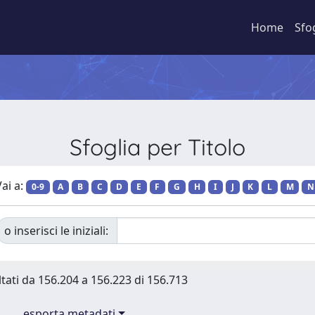
Home
Sfo
Sfoglia per Titolo
ai a:
0-9
A
B
C
D
E
F
G
H
I
J
K
L
M
N
o inserisci le iniziali:
ltati da 156.204 a 156.223 di 156.713
esporta metadati