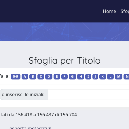
Home
Sfo
Sfoglia per Titolo
ai a:
0-9
A
B
C
D
E
F
G
H
I
J
K
L
M
N
o inserisci le iniziali:
ltati da 156.418 a 156.437 di 156.704
esporta metadati