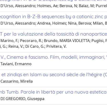
D'Urso, Alessandro; Holmes, Ae; Berova, N; Balaz, M; Purre
cognition in B-Z-B sequences by a cationic zinc 
D'Urso, Alessandro; Andrea, Holmes; Nina, Berova; Milan, B
 per la valutazione della tossicità di nanoparticell
Marino, F.; Pecoraro, R.; Brundo, MARIA VIOLETTA; Puglisi, F
, G.; Reina, V.; Di Caro, G.; Privitera, V.
V., Cinema e fascismo. Film, modelli, immaginari,
 Taviani, Ermanno
t zindiqs en Islam au second siècle de l'hégire 
Cassarino, Mirella
b Tumb. Parole in libertà per una nuova estetica
1 DI GREGORIO, Giuseppa