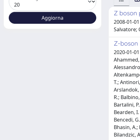
Z boson p
2008-01-01 
Salvatore; 
Z-boson p
2020-01-01 Acharya, S.; Adamova, D.; Adler, A.; Adolfsson, J.; Aggarwal, M. M.; Aglieri Rinella, G.; Agnello, M.; Agrawal, N.; Ahammed, Z.; Ahmad, S.; Ahn, S. U.; Akbar, Z.; Akindinov, A.; Al-Turany, M.; Alam, S. N.; Albuquerque, D. S. D.; Aleksandrov, D.; Alessandro, B.; Alfanda, H. M.; Alfaro Molina, R.; Ali, B.; Ali, Y.; Alici, A.; Alizadehvandchali, N.; Alkin, A.; Alme, J.; Alt, T.; Altenkamper, L.; Altsybeev, I.; Anaam, M. N.; Andrei, C.; Andreou, D.; Andronic, A.; Angeletti, M.; Anguelov, V.; Anson, C.; Anticic, T.; Antinori, F.; Antonioli, P.; Apadula, N.; Aphecetche, L.; Appelshauser, H.; Arcelli, S.; Arnaldi, R.; Arratia, M.; Arsene, I. C.; Arslandok, M.; Augustinus, A.; Averbeck, R.; Aziz, S.; Azmi, M. D.; Badala, A.; Baek, Y. W.; Bagnasco, S.; Bai, X.; Bailhache, R.; Bala, R.; Balbino, A.; Baldisseri, A.; Ball, M.; Balouza, S.; Banerjee, D.; Barbera, R.; Barioglio, L.; Barnafoldi, G. G.; Barnby, L. S.; Barret, V.; Bar