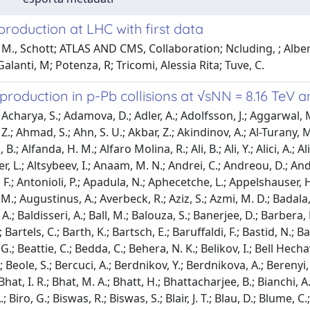
roduction at LHC with first data
M., Schott; ATLAS AND CMS, Collaboration; Ncluding, ; Albe
Galanti, M; Potenza, R; Tricomi, Alessia Rita; Tuve, C.
roduction in p-Pb collisions at √sNN = 8.16 TeV a
talini, P.; Bartels, C.; Barth, K.; Bartsch, E.; Baruffaldi, F.; Bastid, N.; Basu, S.; Batigne, G.; Batyunya, B.; Bauri, D.; Bazo Alba, J. L.; Bearden, I. G.; Beattie, C.; Bedda, C.; Behera, N. K.; Belikov, I.; Bell Hechavarria, A. D. C.; Bellini, F.; Bellwied, R.; Belyaev, V.; Bencedi, G.; Beole, S.; Bercuci, A.; Berdnikov, Y.; Berdnikova, A.; Berenyi, D.; Bertens, R. A.; Berzano, D.; Besoiu, M. G.; Betev, L.; Bhasin, A.; Bhat, I. R.; Bhat, M. A.; Bhatt, H.; Bhattacharjee, B.; Bianchi, A.; Bianchi, L.; Bianchi, N.; Bielcik, J.; Bielcikova, J.; Bilandzic, A.; Biro, G.; Biswas, R.; Biswas, S.; Blair, J. T.; Blau, D.; Blume, C.; Boca, G.; Bock, F.; Bogdanov, A.; Boi, S.; Bok, J.; Boldizsar, L.; Bolozdynya, A.; Bombara, M.; Bonomi, G.; Borel, H.; Borissov, A.; Bossi, H.; Botta, E.; Bratrud, L.; Braun-Munzinger, P.; Bregant, M.; Broz, M.; Bruna, E.; Bruno, G. E.; Buckland, M. D.; Budnikov, D.; Buesching, H.; Bufalino, S.; Bugnon, O.; Buhler, P.; Buncic, P.; Buthelezi, Z.; Butt, J. B.; Bysiak, S. A.; Caffarri, D.; Caliva, A.; Calvo Villar, E.; Camacho, J. M. M.; Camacho, R. S.; Camerini, P.; Canedo, F. D. M.; Capon, A. A.; Carnesecchi, F.; Caron, R.; Castillo Castellanos, J.; Castro, A. J.; Casula, E. A. R.; Catalano, F.; Ceballos Sanchez, C.; Chakraborty, P.; Chandra, S.; Chang, W.; Chapeland, S.; Chartier, M.; Chattopadhyay, S.; Chattopadhyay, S.; Chauvin, A.; Cheshkov, C.; Cheynis, B.; Chibante Barroso, V.; Chinellato, D. D.; Cho, S.; Chochula, P.; Chowdhury, T.; Christakoglou, P.; Christensen, C. H.; Christiansen, P.; Chujo, T.; Cicalo, C.; Cifarelli, L.; Cilladi, L. D.; Cindolo, F.; Ciupek, M. R.; Clai, G.; Cleymans, J.; Colamaria, F.; Colella, D.; Collu, A.; Colocci, M.; Concas, M.; Conesa Balbastre, G.; Conesa del Valle, Z.; Contin, G.; Contreras, J. G.; Cormier, T. M.; Corrales Morales, Y.; Cortese, P.; Cosentino, M. R.; Costa, F.; Costanza, S.; Crochet, P.; Cuautle, E.; Cui, P.; Cunqueiro, L.; Dabrowski, D.; Dahms, T.; Dainese, A.; Damas, F. P. A.; Danisch, M. C.; Danu, A.; Das, D.; Das, I.; Das, P.; Das, P.; Das, S.; Dash, A.; Dash, S.; De, S.; De Caro, A.; de Cataldo, G.; de Cuveland, J.; De Falco, A.; De Gruttola, D.; De Marco, N.; De Pasquale, S.; Deb, S.; Degenhardt, H. F.; Deja, K. R.; Deloff, A.; Delsanto, S.; Deng, W.; Dhankher, P.; Di Bari, D.; Di Mauro, A.; Diaz, R. A.; Dietel, T.; Dillenseger, P.; Ding, Y.; Divia, R.; Dixit, D. U.; Djuvsland, O.; Dmitrieva, U.; Dobrin, A.; Donigus, B.; Dordic, O.; Dubey, A. K.; Dubla, A.; Dudi, S.; Dukhishyam, M.; Dupieux, P.; Ehlers, R. J.; Eikeland, V. N.; Elia, D.; Erazmus, B.; Erhardt, F.; Erokhin, A.; Ersdal, M. R.; Espagnon, B.; Eulisse, G.; Evans, D.; Evdokimov, S.; Fabbietti, L.; Faggin, M.; Faivre, J.; Fan, F.; Fantoni, A.; Fasel, M.; Fecchio, P.; Feliciello, A.; Feofilov, G.; Fernandez Tellez, A.; Ferrero, A.; Ferretti, A.; Festanti, A.; Feuillard, V. J. G.; Figiel, J.; Filchagin, S.; Finogeev, D.; Fionda, F. M.; Fiorenza, G.; Flor, F.; Flores, A. N.; Foertsch, S.; Foka, P.; Fokin, S.; Fragiacomo, E.; Frankenfeld, U.; Fuchs, U.; Furget, C.; Furs, A.; Fusco Girard, M.; Gaardhoje, J. J.; Gagliardi, M.; Gago, A. M.; Gal, A.; Galvan, C. D.; Ganoti, P.; Garabatos, C.; Garcia, J. R. A.; Garcia-Solis, E.; Garg, K.; Gargiulo, C.; Garibli, A.; Garner, K.; Gasik, P.; Gauger, E. F.; Gay Ducati, M. B.; Germain, M.; Ghosh, J.; Ghosh, P.; Ghosh, S. K.; Giacalone, M.; Gianotti, P.; Giubellino, P.; Giubilato, P.; Glaenzer, A. M. C.; Glassel, P.; Gomez Ramirez, A.; Gonzalez, V.; Gonzalez-Trueba, L. H.; Gorbunov, S.; Gorlich, L.; Goswami, A.; Gotovac, S.; Grabski, V.; Graczykowski, L. K.; Graham, K. L.; Greiner, L.; Grelli, A.; Grigoras, C.; Grigoriev, V.; Grigoryan, A.; Grigoryan, S.; Groettvik, O. S.; Grosa, F.; Grosse-Oetringhaus, J. F.; Grosso, R.; Guernane, R.; Guittiere, M.; Gulbrandsen, K.; Gunji, T.; Gupta, A.; Gupta, R.; Guzman, I. B.; Haake, R.; Habib, M. K.; Hadjidakis, C.; Hamagaki, H.; Hamar, G.; Hamid, M.; Hannigan, R.; Haque, M. R.; Harlenderova, A.; Harris, J. W.; Harton, A.; Hasenbichler, J. A.; Hassan, H.; Hassan, Q. U.; Hatzifotiadou, D.; Hauer, P.; Havener, L. B.; Hayashi, S.; Heckel, S. T.; Hellbar, E.; Helstrup, H.; Herghelegiu, A.; Herman, T.; Hernandez, E. G.; Herrera Corral, G.; Herrmann, F.; Hetland, K. F.; Hillemanns, H.; Hills, C.; Hippolyte, B.; Hohlweger, B.; Honermann, J.; Horak, D.; Hornung, A.; Hornung, S.; Hosokawa, R.; Hristov, P.; Huang, C.; Hughes, C.; Huhn, P.; Humanic, T. J.; Hushnud, H.; Husova, L. A.; Hussain, N.; Hussain, S. A.; Hutter, D.; Iddon, J. P.; Ilkaev, R.; Ilyas, H.; Inaba, M.; Innocenti, G. M.; Ippolitov, M.; Isakov, A.; Islam, M. S.; Ivanov, M.; Ivanov, V.; Izucheev, V.; Jacak, B.; Jacazio, N.; Jacobs, P. M.; Jadlovska, S.; Jadlovsky, J.; Jaelani, S.; Jahnke, C.; Jakubowska, M. J.; Janik, M. A.; Janson, T.; Jercic, M.; Jevons, O.; Jin, M.; Jonas, F.; Jones, P. G.; Jung, J.; Jung, M.; Jusko, A.; Kalinak, P.; Kalweit, A.; Kaplin, V.; Kar, S.; Karasu Uysal, A.; Karatovic, D.; Karavichev, O.; Karavicheva, T.; Karczmarczyk, P.; Karpechev, E.; Kaz