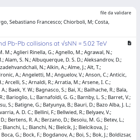
file da validare
rgo, Sebastiano Francesco; Chiorboli, M; Costa,
nd Pb-Pb collisions at √sNN = 5.02 TeV
antsev, A.; Kebschull, U.; Keidel, R.; Keil, M.; Ketzer, B.; Khabanova, Z.; Khan, A. M.; Khan, S.; Khanzadeev, A.; Kharlov, Y.; Khatun, A.; Khuntia, A.; Kileng, B.; Kim, B.; Kim, B.; Kim, D.; Kim, D. J.; Kim, E. J.; Kim, H.; Kim, J.; Kim, J. S.; Kim, J.; Kim, J.; Kim, J.; Kim, M.; Kim, S.; Kim, T.; Kim, T.; Kirsch, S.; Kisel, I.; Kiselev, S.; Kisiel, A.; Klay, J. L.; Klein, C.; Klein, J.; Klein, S.; Klein-Bosing, C.; Kleiner, M.; Kluge, A.; Knichel, M. L.; Knospe, A. G.; Kobdaj, C.; Kohler, M. K.; Kollegger, T.; Kondratyev, A.; Kondratyeva, N.; Kondratyuk, E.; Konig, J.; Konigstorfer, S. A.; Konopka, P. J.; Kornakov, G.; Koska, L.; Kovalenko, O.; Kovalenko, V.; Kowalski, M.; Kralik, I.; Kravcakova, A.; Kreis, L.; Krivda, M.; Krizek, F.; Krizkova Gajdosova, K.; Kruger, M.; Kryshen, E.; Krzewicki, M.; Kubera, A. M.; Kucera, V.; Kuhn, C.; Kuijer, P. G.; Kumar, L.; Kundu, S.; Kurashvili, P.; Kurepin, A.; Kurepin, A. B.; Kuryakin, A.; Kushpil, S.; Kvapil, J.; Kweon, M. J.; Kwon, J. Y.; Kwon, Y.; La Pointe, S. L.; La Rocca, P.; Lai, Y. S.; Lamanna, M.; Langoy, R.; Lapidus, K.; Lardeux, A.; Larionov, P.; Laudi, E.; Lavicka, R.; Lazareva, T.; Lea, R.; Leardini, L.; Lee, J.; Lee, S.; Lehner, S.; Lehrbach, J.; Lemmon, R. C.; Leon Monzon, I.; Lesser, E. D.; Lettrich, M.; Levai, P.; Li, X.; Li, X. L.; Lien, J.; Lietava, R.; Lim, B.; Lindenstruth, V.; Lindner, A.; Lippmann, C.; Lisa, M. A.; Liu, A.; Liu, J.; Liu, S.; Llope, W. J.; Lofnes, I. M.; Loginov, V.; Loizides, C.; Loncar, P.; Lopez, J. A.; Lopez, X.; Lopez Torres, E.; Luhder, J. R.; Lunardon, M.; Luparello, G.; Ma, Y. G.; Maevskaya, A.; Mager, M.; Mahmood, S. M.; Mahmoud, T.; Maire, A.; Majka, R. D.; Malaev, M.; Malik, Q. W.; Malinina, L.; Mal'Kevich, D.; Malzacher, P.; Mandaglio, G.; Manko, V.; Manso, F.; Manzari, V.; Mao, Y.; Marchisone, M.; Mares, J.; Margagliotti, G. V.; Margotti, A.; Marin, A.; Markert, C.; Marquard, M.; Martin, C. D.; Martin, N. A.; Martinengo, P.; Martinez, J. L.; Martinez, M. I.; Martinez Garcia, G.; Masciocchi, S.; Masera, M.; Masoni, A.; Massacrier, L.; Masson, E.; Mastroserio, A.; Mathis, A. M.; Matonoha, O.; Matuoka, P. F. T.; Matyja, A.; Mayer, C.; Mazzaschi, F.; Mazzilli, M.; Mazzoni, M. A.; Mechler, A. F.; Meddi, F.; Melikyan, Y.; Menchaca-Rocha, A.; Mengke, C.; Meninno, E.; Menon, A. S.; Meres, M.; Mhlanga, S.; Miake, Y.; Micheletti, L.; Migliorin, L. C.; Mihaylov, D. L.; Mikhaylov, K.; Mishra, A. N.; Miskowiec, D.; Modak, A.; Mohammadi, N.; Mohanty, A. P.; Mohanty, B.; Mohisin Khan, M.; Moravcova, Z.; Mordasini, C.; Moreira De Godoy, D. A.; Moreno, L. A. P.; Morozov, I.; Morsch, A.; Mrnjavac, T.; Muccifora, V.; Mudnic, E.; Muhlheim, D.; Muhuri, S.; Mulligan, J. D.; Mulliri, A.; Munhoz, M. G.; Munzer, R. H.; Murakami, H.; Murray, S.; Musa, L.; Musinsky, J.; Myers, C. J.; Myrcha, J. W.; Naik, B.; Nair, R.; Nandi, B. K.; Nania, R.; Nappi, E.; Naru, M. U.; Nassirpour, A. F.; Nattrass, C.; Nayak, R.; Nayak, T. K.; Nazarenko, S.; Neagu, A.; Negrao De Oliveira, R. A.; Nellen, L.; Nesbo, S. V.; Neskovic, G.; Nesterov, D.; Neumann, L. T.; Nielsen, B. S.; Nikolaev, S.; Nikulin, S.; Nikulin, V.; Noferini, F.; Nomokonov, P.; Norman, J.; Novitzky, N.; Nowakowski, P.; Nyanin, A.; Nystrand, J.; Ogino, M.; Ohlson, A.; Oleniacz, J.; Oliveira Da Silva, A. C.; Oliver, M. H.; Oppedisano, C.; Ortiz Velasquez, A.; Oskarsson, A.; Otwinowski, J.; Oyama, K.; Pachmayer, Y.; Pacik, V.; Padhan, S.; Pagano, D.; Paic, G.; Pan, J.; Panebianco, S.; Pareek, P.; Park, J.; Parkkila, J. E.; Parmar, S.; Pathak, S. P.; Paul, B.; Pazzini, J.; Pei, H.; Peitzmann, T.; Peng, X.; Pereira, L. G.; Pereira Da Costa, H.; Peresunko, D.; Perez, G. M.; Perrin, S.; Pestov, Y.; Petracek, V.; Petrovici, M.; Pezzi, R. P.; Piano, S.; Pikna, M.; Pillot, P.; Pinazza, O.; Pinsky, L.; Pinto, C.; Pisano, S.; Pistone, D.; Ploskon, M.; Planinic, M.; Pliquett, F.; Poghosyan, M. G.; Polichtchouk, B.; Poljak, N.; Pop, A.; Porteboeuf-Houssais, S.; Pozdniakov, V.; Prasad, S. K.; Preghenella, R.; Prino, F.; Pruneau, C. A.; Pshenichnov, I.; Pucc