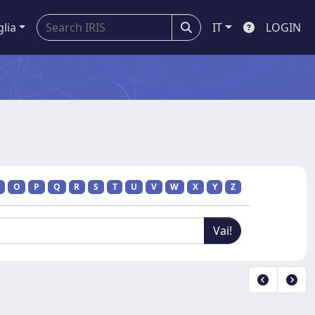
glia
IT
LOGIN
O
P
Q
R
S
T
U
V
W
X
Y
Z