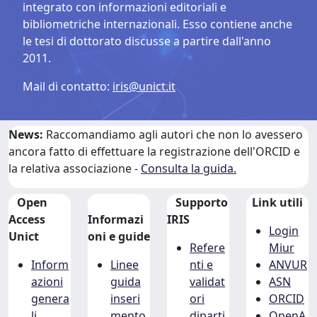
integrato con informazioni editoriali e
bibliometriche internazionali. Esso contiene anche
le tesi di dottorato discusse a partire dall'anno
2011.
Mail di contatto:
iris@unict.it
News:
Raccomandiamo agli autori che non lo avessero
ancora fatto di effettuare la registrazione dell'ORCID e
la relativa associazione -
Consulta la guida.
Open
Supporto
Link utili
Access
Informazi
IRIS
Login
Unict
oni e guide
Refere
Miur
Inform
Linee
nti e
ANVUR
azioni
guida
validat
ASN
genera
inseri
ori
ORCID
li
mento
diparti
OpenA