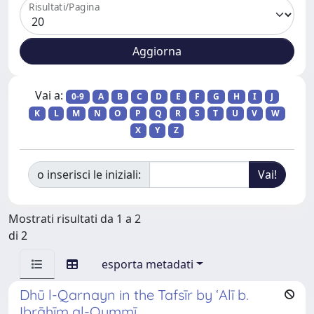
Risultati/Pagina
Vai a:
0-9
A
B
C
D
E
F
G
H
I
J
K
L
M
N
O
P
Q
R
S
T
U
V
W
X
Y
Z
o inserisci le iniziali:
Mostrati risultati da 1 a 2
di 2
esporta metadati
Dhū l-Qarnayn in the Tafsīr by ‘Alī b.
Ibrāhīm al-Qummī