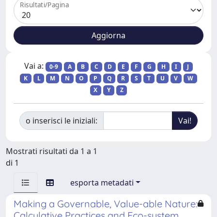
Risultati/Pagina
Vai a:
0-9
A
B
C
D
E
F
G
H
I
J
K
L
M
N
O
P
Q
R
S
T
U
V
W
X
Y
Z
o inserisci le iniziali:
Mostrati risultati da 1 a 1
di 1
esporta metadati
Making a Governable, Value-able Nature:
Calculative Practices and Eco-system