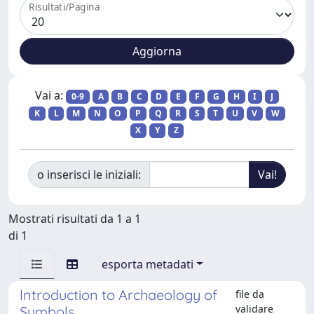
Risultati/Pagina
Vai a:
0-9
A
B
C
D
E
F
G
H
I
J
K
L
M
N
O
P
Q
R
S
T
U
V
W
X
Y
Z
o inserisci le iniziali:
Mostrati risultati da 1 a 1
di 1
esporta metadati
Introduction to Archaeology of
file da
validare
Symbols