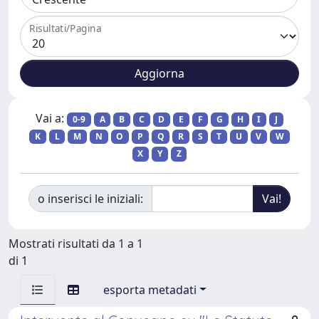
Risultati/Pagina
Vai a:
0-9
A
B
C
D
E
F
G
H
I
J
K
L
M
N
O
P
Q
R
S
T
U
V
W
X
Y
Z
o inserisci le iniziali:
Mostrati risultati da 1 a 1
di 1
esporta metadati