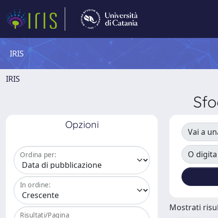
IRIS
IRIS
Sfo
Opzioni
Vai a un
O digita
Ordina per:
In ordine:
Mostrati risul
Risultati/Pagina