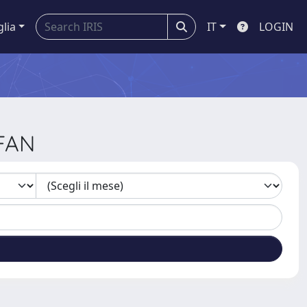
glia
IT
LOGIN
EFAN