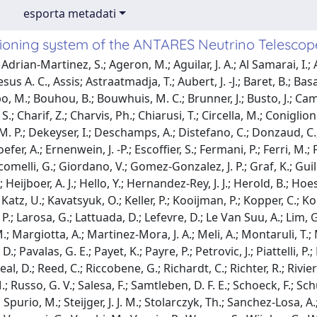
esporta metadati
tioning system of the ANTARES Neutrino Telescop
drian-Martinez, S.; Ageron, M.; Aguilar, J. A.; Al Samarai, I.; 
esus A. C., Assis; Astraatmadja, T.; Aubert, J. -J.; Baret, B.; Basa,
o, M.; Bouhou, B.; Bouwhuis, M. C.; Brunner, J.; Busto, J.; Cam
, S.; Charif, Z.; Charvis, Ph.; Chiarusi, T.; Circella, M.; Coniglion
. P.; Dekeyser, I.; Deschamps, A.; Distefano, C.; Donzaud, C.;
fer, A.; Ernenwein, J. -P.; Escoffier, S.; Fermani, P.; Ferri, M.; Fl
comelli, G.; Giordano, V.; Gomez-Gonzalez, J. P.; Graf, K.; Guil
 Heijboer, A. J.; Hello, Y.; Hernandez-Rey, J. J.; Herold, B.; Hoes
 Katz, U.; Kavatsyuk, O.; Keller, P.; Kooijman, P.; Kopper, C.;
P.; Larosa, G.; Lattuada, D.; Lefevre, D.; Le Van Suu, A.; Lim, 
; Margiotta, A.; Martinez-Mora, J. A.; Meli, A.; Montaruli, T.; M
, D.; Pavalas, G. E.; Payet, K.; Payre, P.; Petrovic, J.; Piattelli, P
eal, D.; Reed, C.; Riccobene, G.; Richardt, C.; Richter, R.; Rivie
M.; Russo, G. V.; Salesa, F.; Samtleben, D. F. E.; Schoeck, F.; Schu
.; Spurio, M.; Steijger, J. J. M.; Stolarczyk, Th.; Sanchez-Losa, A