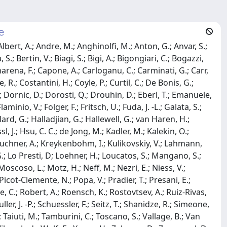
e
Albert, A.; Andre, M.; Anghinolfi, M.; Anton, G.; Anvar, S.;
 S.; Bertin, V.; Biagi, S.; Bigi, A.; Bigongiari, C.; Bogazzi,
arena, F.; Capone, A.; Carloganu, C.; Carminati, G.; Carr,
e, R.; Costantini, H.; Coyle, P.; Curtil, C.; De Bonis, G.;
 Dornic, D.; Dorosti, Q.; Drouhin, D.; Eberl, T.; Emanuele,
aminio, V.; Folger, F.; Fritsch, U.; Fuda, J. -L.; Galata, S.;
lard, G.; Halladjian, G.; Hallewell, G.; van Haren, H.;
sl, J.; Hsu, C. C.; de Jong, M.; Kadler, M.; Kalekin, O.;
 Kouchner, A.; Kreykenbohm, I.; Kulikovskiy, V.; Lahmann,
G.; Lo Presti, D; Loehner, H.; Loucatos, S.; Mangano, S.;
oscoso, L.; Motz, H.; Neff, M.; Nezri, E.; Niess, V.;
.; Picot-Clemente, N.; Popa, V.; Pradier, T.; Presani, E.;
re, C.; Robert, A.; Roensch, K.; Rostovtsev, A.; Ruiz-Rivas,
ller, J. -P.; Schuessler, F.; Seitz, T.; Shanidze, R.; Simeone,
.; Taiuti, M.; Tamburini, C.; Toscano, S.; Vallage, B.; Van