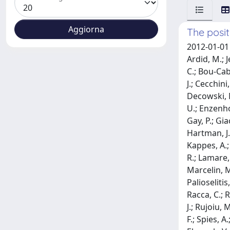
The posi
2012-01-01 A
Ardid, M.; J
C.; Bou-Cab
J.; Cecchini
Decowski, M
U.; Enzenhoe
Gay, P.; Gia
Hartman, J.;
Kappes, A.;
R.; Lamare, 
Marcelin, M.
Palioselitis
Racca, C.; R
J.; Rujoiu, 
F.; Spies, A