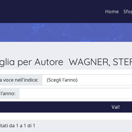
Home
Sfo
glia per Autore WAGNER, ST
a voce nell'indice:
 l'anno:
tati da 1 a 1 di 1