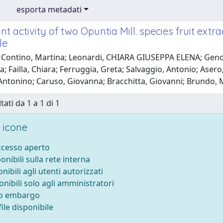
esporta metadati
nt activity of two Opuntia Mill. species fruit ex
le
 Contino, Martina; Leonardi, CHIARA GIUSEPPA ELENA; Genov
a; Failla, Chiara; Ferruggia, Greta; Salvaggio, Antonio; Asero
 Antonino; Caruso, Giovanna; Bracchitta, Giovanni; Brundo
tati da 1 a 1 di 1
 icone
accesso aperto
ponibili sulla rete interna
onibili agli utenti autorizzati
onibili solo agli amministratori
to embargo
ile disponibile