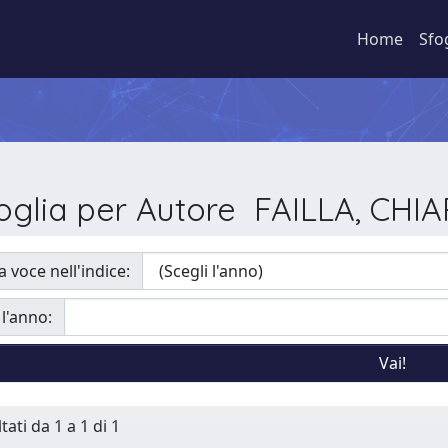
Home
Sfo
oglia per Autore FAILLA, CHI
a voce nell'indice:
 l'anno:
tati da 1 a 1 di 1