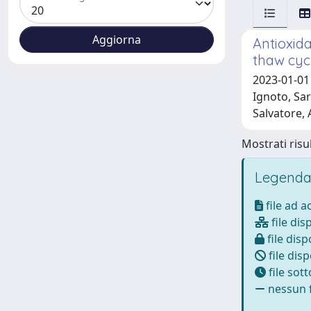
Antioxida
thaw cyc
2023-01-01
Ignoto, Sar
Salvatore,
Mostrati risul
Legenda
file ad 
file dis
file disp
file disp
file sot
nessun f