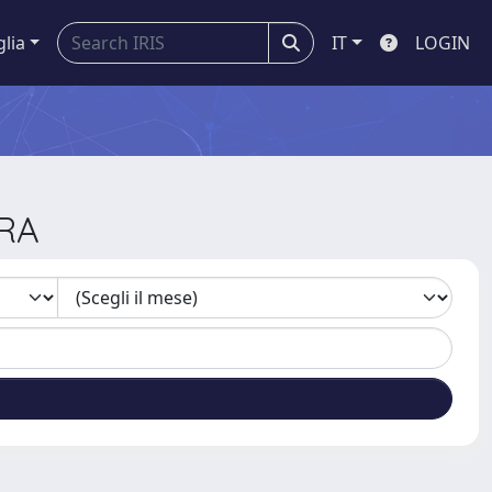
glia
IT
LOGIN
ARA