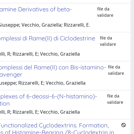
amine Derivatives of beta-
file da
validare
useppe; Vecchio, Graziella; Rizzarelli, E.
lessi di Rame(II) di Ciclodestrine
file da
validare
, R; Rizzarelli, E; Vecchio, Graziella
Complessi del Rame(II) con Bis-istamino-
file da
validare
Scavenger
eppe; Rizzarelli, E; Vecchio, Graziella
plexes of 6-deossi-6-(N-histamino)-
file da
validare
tion
, R; Rizzarelli, E; Vecchio, Graziella
unctionalized Cyclodextrins. Formation,
es of Histamine-Bearing /8-Cyclodextrin in