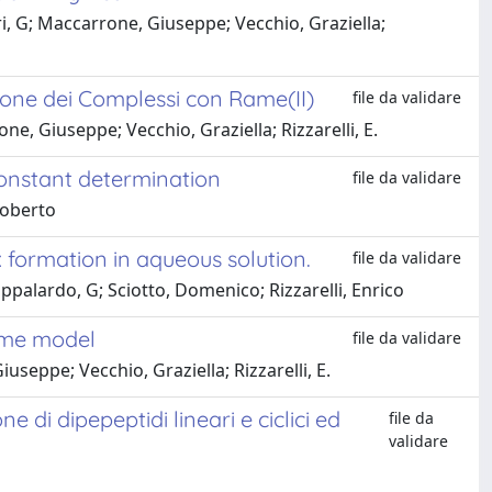
i, G; Maccarrone, Giuseppe; Vecchio, Graziella;
zione dei Complessi con Rame(II)
file da validare
e, Giuseppe; Vecchio, Graziella; Rizzarelli, E.
 constant determination
file da validare
Roberto
 formation in aqueous solution.
file da validare
palardo, G; Sciotto, Domenico; Rizzarelli, Enrico
yme model
file da validare
useppe; Vecchio, Graziella; Rizzarelli, E.
 di dipepeptidi lineari e ciclici ed
file da
validare