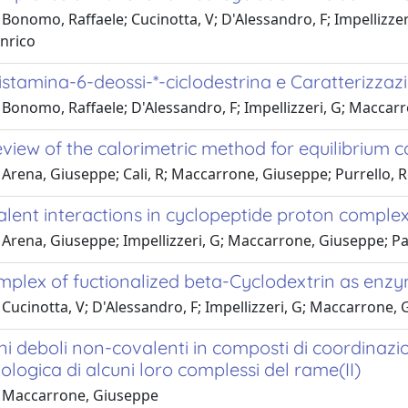
Bonomo, Raffaele; Cucinotta, V; D'Alessandro, F; Impellizzer
Enrico
-istamina-6-deossi-*-ciclodestrina e Caratterizza
Bonomo, Raffaele; D'Alessandro, F; Impellizzeri, G; Maccarron
review of the calorimetric method for equilibrium
 Arena, Giuseppe; Cali, R; Maccarrone, Giuseppe; Purrello, 
lent interactions in cyclopeptide proton complex
Arena, Giuseppe; Impellizzeri, G; Maccarrone, Giuseppe; Pap
mplex of fuctionalized beta-Cyclodextrin as enz
Cucinotta, V; D'Alessandro, F; Impellizzeri, G; Maccarrone, Gi
ni deboli non-covalenti in composti di coordinazione
biologica di alcuni loro complessi del rame(II)
 Maccarrone, Giuseppe