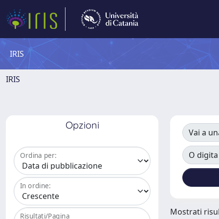
IRIS
IRIS
Opzioni
Vai a un
O digita
Ordina per:
In ordine:
Mostrati risul
Risultati/Pagina