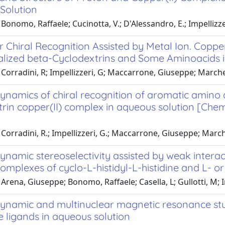
Solution
Bonomo, Raffaele; Cucinotta, V.; D'Alessandro, E.; Impellizzer
 Chiral Recognition Assisted by Metal Ion. Coppe
alized beta-Cyclodextrins and Some Aminoacids i
Corradini, R; Impellizzeri, G; Maccarrone, Giuseppe; Marchelli
namics of chiral recognition of aromatic amino a
rin copper(II) complex in aqueous solution [Chem
Corradini, R.; Impellizzeri, G.; Maccarrone, Giuseppe; Marchelli
namic stereoselectivity assisted by weak interac
omplexes of cyclo-L-histidyl-L-histidine and L- o
Arena, Giuseppe; Bonomo, Raffaele; Casella, L; Gullotti, M; I
namic and multinuclear magnetic resonance stud
e ligands in aqueous solution