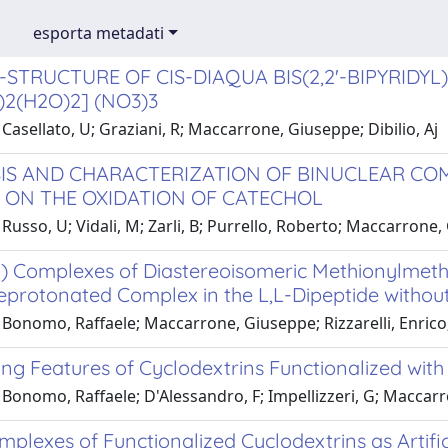
esporta metadati
STRUCTURE OF CIS-DIAQUA BIS(2,2'-BIPYRIDYL)
)2(H2O)2] (NO3)3
Casellato, U; Graziani, R; Maccarrone, Giuseppe; Dibilio, Aj
IS AND CHARACTERIZATION OF BINUCLEAR COM
Y ON THE OXIDATION OF CATECHOL
Russo, U; Vidali, M; Zarli, B; Purrello, Roberto; Maccarrone
I) Complexes of Diastereoisomeric Methionylmethi
protonated Complex in the L,L-Dipeptide without
Bonomo, Raffaele; Maccarrone, Giuseppe; Rizzarelli, Enrico;
ng Features of Cyclodextrins Functionalized with
Bonomo, Raffaele; D'Alessandro, F; Impellizzeri, G; Maccarron
plexes of Functionalized Cyclodextrins as Artifi