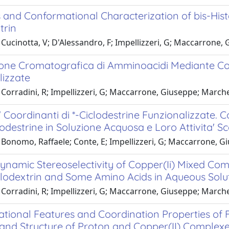
 and Conformational Characterization of bis-Hist
trin
Cucinotta, V; D'Alessandro, F; Impellizzeri, G; Maccarrone, Gi
one Cromatografica di Amminoacidi Mediante Comp
lizzate
Corradini, R; Impellizzeri, G; Maccarrone, Giuseppe; Marchelli
 Coordinanti di *-Ciclodestrine Funzionalizzate. 
odestrine in Soluzione Acquosa e Loro Attivita' 
Bonomo, Raffaele; Conte, E; Impellizzeri, G; Maccarrone, Gius
namic Stereoselectivity of Copper(Ii) Mixed Com
lodextrin and Some Amino Acids in Aqueous Solu
Corradini, R; Impellizzeri, G; Maccarrone, Giuseppe; Marchelli
tional Features and Coordination Properties of F
, and Structure of Proton and Copper(II) Complex