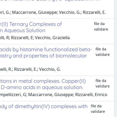
i, G.; Maccarrone, Giuseppe; Vecchio, G.; Rizzarelli, E.
r(II) Ternary Complexes of
file da
validare
n Aqueous Solution
, R; Rizzarelli, E; Vecchio, Graziella
cids by histamine functionalized beta-
file da
validare
istry and properties of biomolecular
, R.; Rizzarelli, E.; Vecchio, G.
tions in metal complexes. Copper(II)
file da
validare
r D-amino acids in aqueous solution.
mpellizzeri, G; Maccarrone, Giuseppe; Rizzarelli, Enrico
y of dimethyltin(IV) complexes with
file da
validare