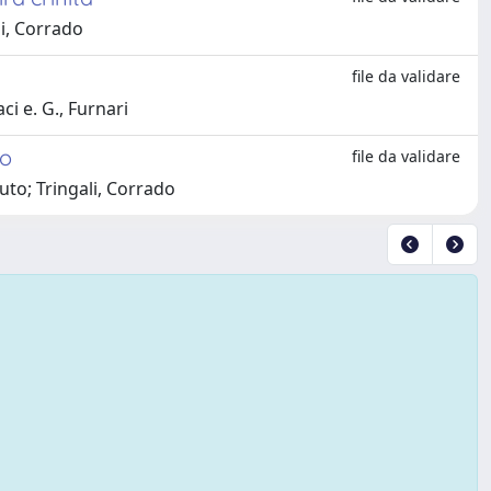
li, Corrado
file da validare
ci e. G., Furnari
co
file da validare
iuto; Tringali, Corrado