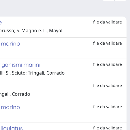
e
file da validare
ttorusso; S. Magno e. L., Mayol
o marino
file da validare
organismi marini
file da validare
li; S., Sciuto; Tringali, Corrado
file da validare
ringali, Corrado
o marino
file da validare
ligulatus
file da validare