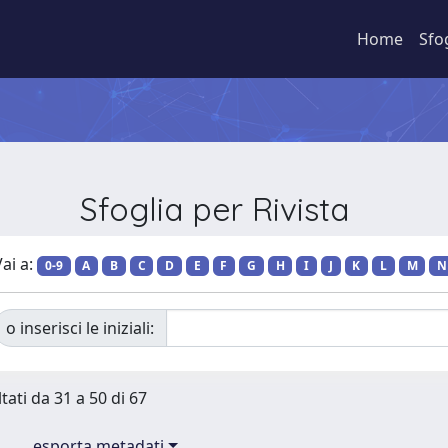
Home
Sfo
Sfoglia per Rivista
ai a:
0-9
A
B
C
D
E
F
G
H
I
J
K
L
M
N
o inserisci le iniziali:
tati da 31 a 50 di 67
esporta metadati