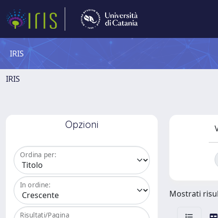
IRIS
IRIS
Opzioni
V
Ordina per:
In ordine:
Mostrati risul
Risultati/Pagina