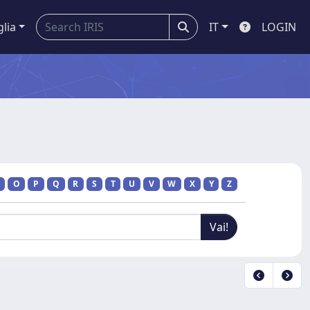
glia
IT
LOGIN
O
P
Q
R
S
T
U
V
W
X
Y
Z